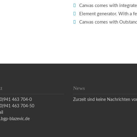
Canvas comes with integrated
Element generator. With a f
Canvas comes with Outstand
t
News
(0)941 463 704-0
Zurzeit sind keine Nachrichten v
(0)941 463 704-50
il
bgp-blazevic.de