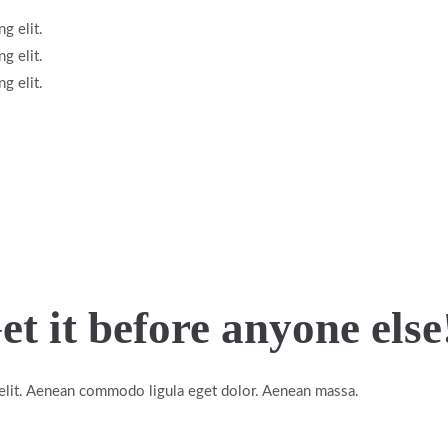
g elit.
g elit.
g elit.
et it before anyone else
g elit. Aenean commodo ligula eget dolor. Aenean massa.