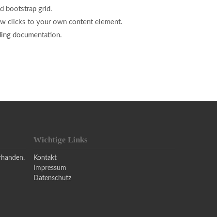
 bootstrap grid.
ew clicks to your own content element.
ing documentation.
Wichtige Links
orhanden.
Kontakt
Impressum
Datenschutz